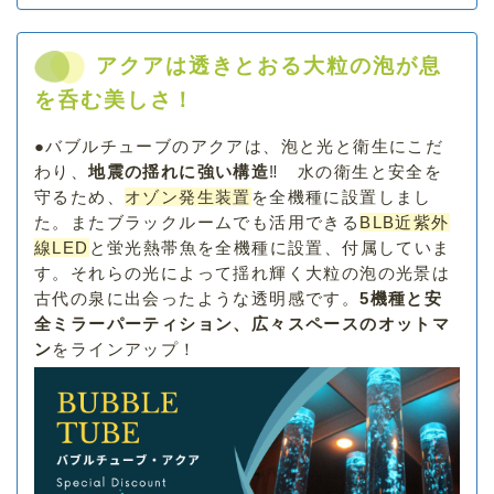
アクアは透きとおる大粒の泡が息
を呑む美しさ！
●バブルチューブのアクアは、泡と光と衛生にこだ
わり、
地震の揺れに強い構造
‼ 水の衛生と安全を
守るため、
オゾン発生装置
を全機種に設置しまし
た。またブラックルームでも活用できる
BLB近紫外
線LED
と蛍光熱帯魚を全機種に設置、付属していま
す。それらの光によって揺れ輝く大粒の泡の光景は
古代の泉に出会ったような透明感です。
5機種と安
全ミラーパーティション、広々スペースのオットマ
ン
をラインアップ！