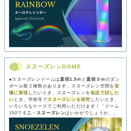
スヌーズレンDOME
●
スヌーズレンドームは
直径1.5ｍ
と
直径３ｍ
のダン
ボール製２種類があります。スヌーズレン空間を
安
価に実現
したいとき、スヌーズレンを
仮設で試した
い
とき、学校等で
スヌーズレンを研究
したいとき、
いろいろなケースでご利用いただけます！「ドーム
150で
ミニ・スヌーズレン
はいかがでしょうか。」