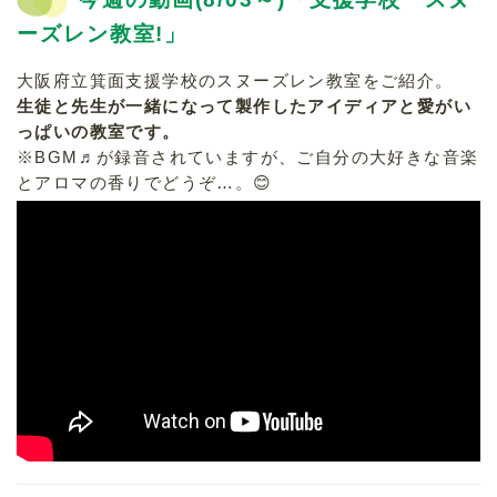
ーションルーム！」
2025.12.10
青森県八戸市で震度６強‼お客さん大
ーズレン教室!」
丈夫かな心配です…
2025.12.08
年末年始休業のお知らせ 12/27(土)
大阪府立箕面支援学校のスヌーズレン教室をご紹介。
〜 01/04(日)
生徒と先生が一緒になって製作したアイディアと愛がい
っぱいの教室です。
※BGM♬が録音されていますが、ご自分の大好きな音楽
とアロマの香りでどうぞ…。😊