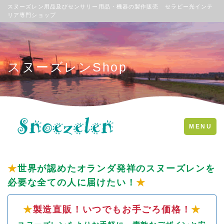
スヌーズレン用品及びセンサリー用品・機器の製作販売 セラピー光インテ
リア専門ショップ
スヌーズレンShop
Toggle
MENU
navigation
★
世界が認めたオランダ発祥のスヌーズレンを
必要な全ての人に届けたい！
★
★
製造直販！いつでもお手ごろ価格！
★