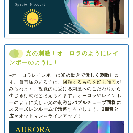
光の刺激！オーロラのようにレイ
ンボーのように！
●
オーロラレインボーは
光の動きで優しく刺激
しま
す。自閉症のある子は、
回転するものを好む傾向
が
みられます。視覚的に受ける刺激へのこだわりから
生じる行動だと考えられます。オーロラやレインボ
ーのように美しい光の刺激は
バブルチューブ同様に
スヌーズレンルームで活躍
するでしょう。
2機種と
広々オットマン
をラインアップ！