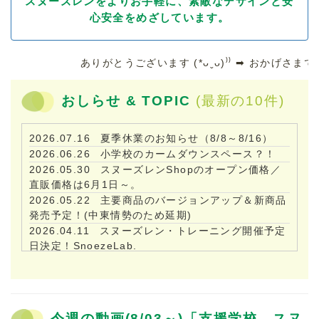
スヌーズレンをよりお手軽に、素敵なデザインと安
心安全をめざしています。
ありがとうございます (*ᴗˬᴗ)⁾⁾ ➡ おかげさまで全国
おしらせ & TOPIC
(最新の10件)
2026.07.16
夏季休業のお知らせ（8/8～8/16）
2026.06.26
小学校のカームダウンスペース？！
2026.05.30
スヌーズレンShopのオープン価格／
直販価格は6月1日～。
2026.05.22
主要商品のバージョンアップ＆新商品
発売予定！(中東情勢のため延期)
2026.04.11
スヌーズレン・トレーニング開催予定
日決定！SnoezeLab.
2026.04.09
GW連休のお知らせ。(4／29～5／6)
2026.02.23
感覚過敏研究所・3/22~(東京) NEW
センサリー体験会！
2025.12.28
お客様レビューをご紹介‼「メディテ
今週の動画(8/03～)「支援学校 スヌ