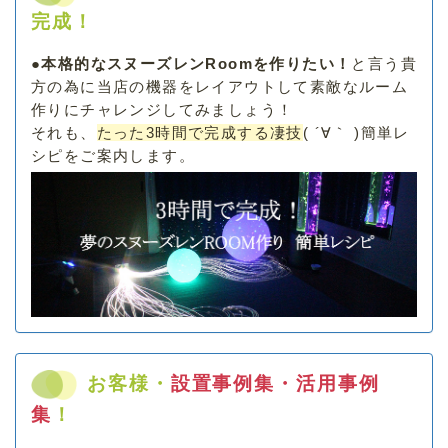
完成！
●
本格的なスヌーズレンRoomを作りたい！
と言う貴
方の為に当店の機器をレイアウトして素敵なルーム
作りにチャレンジしてみましょう！
それも、
たった3時間で完成する凄技
( ´∀｀ )簡単レ
シピをご案内します。
お客様・
設置事例集・活用事例
集
！