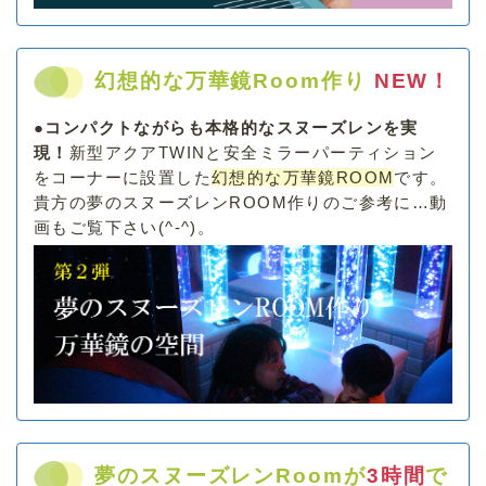
幻想的な万華鏡Room作り
NEW！
●コンパクトながらも本格的なスヌーズレンを実
現！
新型アクアTWINと安全ミラーパーティション
をコーナーに設置した
幻想的な万華鏡ROOM
です。
貴方の夢のスヌーズレンROOM作りのご参考に…動
画もご覧下さい(^-^)。
夢のスヌーズレンRoomが
3時間
で