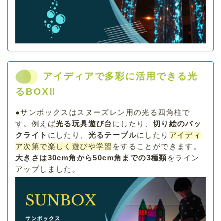
アイディアで多彩に活用できる光
るBOX‼
●
サンボックスはスヌーズレン用の光る四角柱で
す。例えば
光る玩具遊び台
にしたり、
切り絵のバッ
クライト
にしたり、
光るテーブル
にしたり
アイディ
ア次第で楽しく遊びや学習
をすることができます。
大きさは30cm角から50cm角までの3種類
をライン
アップしました。