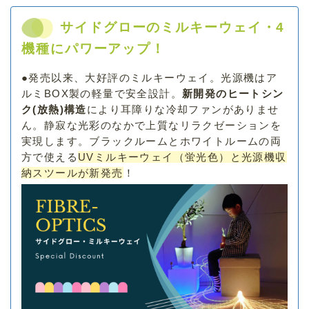
サイドグローのミルキーウェイ・4
機種にパワーアップ！
●
発売以来、大好評のミルキーウェイ。光源機はア
ルミBOX製の軽量で安全設計。
新開発のヒートシン
ク(放熱)構造
により耳障りな冷却ファンがありませ
ん。静寂な光彩のなかで上質なリラクゼーションを
実現します。ブラックルームとホワイトルームの両
方で使える
UVミルキーウェイ（蛍光色）と光源機収
納スツールが新発売
！