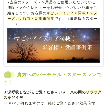
●当店のスヌーズレン用品をご使用いただいている
施設さまからレビューをお寄せいただいた記事をご
紹介します。お客様の
すごいアイディア満載！スヌ
ーズレン設置・活用事例集
です。（
最新版もスター
ト！
）
貴方へのバーチャル・スヌーズレンで
す！
★
深呼吸しながらご覧くださ～い
★
束の間の
リラック
ス
をどうぞ！
※BGMが流れますので一緒にご覧ください効果倍増！