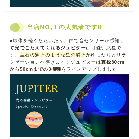
当店NO,１の人気者です‼
●
球体を軽くたたいたり、声で音センサーが感知し
て
光でこたえてくれるジュピター
は可愛い惑星で
す。
宝石の輝きのような星の瞬き
がゆったりとリラ
クゼーションへ導きます！ジュピターは
直径30cm
から50cmまでの3機種
をラインアップしました。