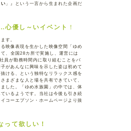
たい
」』という一言から生まれた企画だ
…心優し～いイベント
！
ります。
よる映像表現を生かした映像空間「ゆめ
けて、全国28カ所で実施し、運営には
も社員が勤務時間内に取り組むことをバ
が子があんなに興味を示した姿は初めて
が抜ける、という独特なリラックス感を
、さまざまな人と場を共有できていて、
きました。「ゆめ水族園」の中では、体
れているようです。当社は今後も引き続
セイコーエプソン・ホームページより抜
なって欲しい！