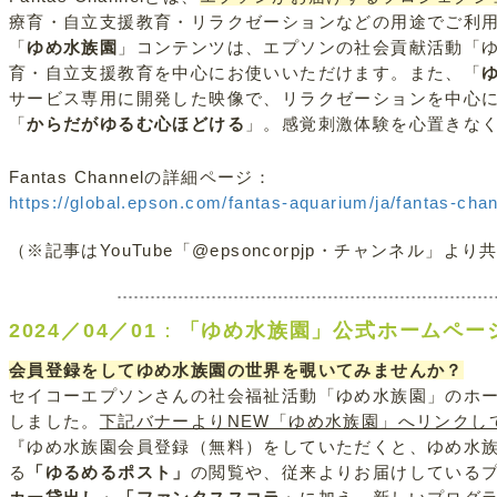
療育・自立支援教育・リラクゼーションなどの用途でご利
「
ゆめ水族園
」コンテンツは、エプソンの社会貢献活動「
育・自立支援教育を中心にお使いいただけます。また、「
サービス専用に開発した映像で、リラクゼーションを中心
「
からだがゆるむ心ほどける
」。感覚刺激体験を心置きな
Fantas Channelの詳細ページ：
https://global.epson.com/fantas-aquarium/ja/fantas-chan
（※記事はYouTube「@epsoncorpjp・チャンネル」
2024／04／01
：
「ゆめ水族園」公式ホームペー
会員登録をしてゆめ水族園の世界を覗いてみませんか？
セイコーエプソンさんの社会福祉活動「ゆめ水族園」のホー
しました。
下記バナーよりNEW「ゆめ水族園」へリンクし
『ゆめ水族園会員登録（無料）をしていただくと、ゆめ水
る
「ゆるめるポスト」
の閲覧や、従来よりお届けしている