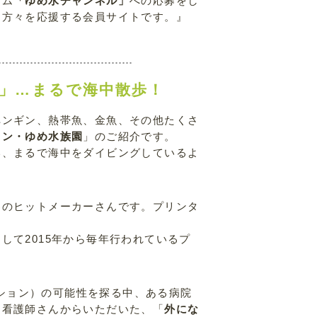
ラム
「ゆめ水チャンネル」
への応募をし
」
方々を応援する会員サイトです。』
」…まるで海中散歩！
ペンギン、熱帯魚、金魚、その他たくさ
ソン・ゆめ水族園
」のご紹介です。
い、まるで海中をダイビングしているよ
！
器のヒットメーカーさんです。プリンタ
。
して2015年から毎年行われているプ
ジェクション）の可能性を探る中、ある病院
に看護師さんからいただいた、「
外にな