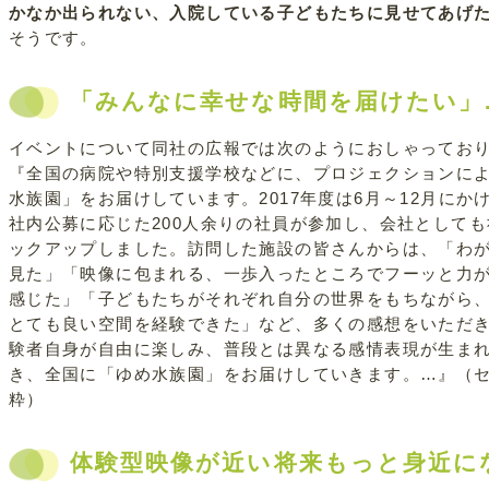
かなか出られない、入院している子どもたちに見せてあげ
そうです。
「みんなに幸せな時間を届けたい」
イベントについて同社の広報では次のようにおしゃってお
『全国の病院や特別支援学校などに、プロジェクションに
水族園」をお届けしています。2017年度は6月～12月にか
社内公募に応じた200人余りの社員が参加し、会社として
ックアップしました。訪問した施設の皆さんからは、「わ
見た」「映像に包まれる、一歩入ったところでフーッと力
感じた」「子どもたちがそれぞれ自分の世界をもちながら
とても良い空間を経験できた」など、多くの感想をいただ
験者自身が自由に楽しみ、普段とは異なる感情表現が生ま
き、全国に「ゆめ水族園」をお届けしていきます。…』（
粋）
体験型映像が近い将来もっと身近に