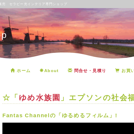
販売 セラピー光インテリア専門ショップ
op
ホーム
About
問合せ・見積り
お買
☆「
ゆめ水族園
」エプソンの社会
Fantas Channelの「ゆるめるフィルム」!