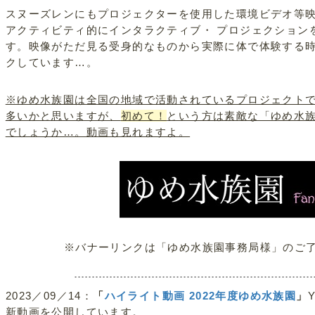
スヌーズレンにもプロジェクターを使用した環境ビデオ等
アクティビティ的にインタラクティブ・ プロジェクション
す。映像がただ見る受身的なものから実際に体で体験する
クしています…。
※ゆめ水族園は全国の地域で活動されているプロジェクト
多いかと思いますが、
初めて！
という方は素敵な「ゆめ水
でしょうか…。動画も見れますよ。
※バナーリンクは「ゆめ水族園事務局様」のご
2023／09／14：
「
ハイライト動画 2022年度ゆめ水族園
」
新動画を公開しています。