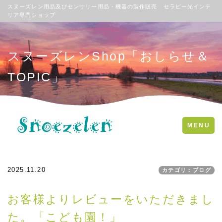
スヌーズレン用品及びセンサリー用品・機器の製作販売 セラピー光インテ
リア専門ショップ
スヌーズレンShop「おしらせ＆
TOPIC」
Toggle
MENU
navigation
2025.11.20
カテゴリ：ブログ
お客様よりレビューをいただきまし
た。「こども園！」